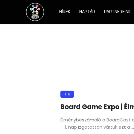
HÍREK
NAPTÁR
PARTNEREINK
HÍR
Board Game Expo | É
Élménybeszámoló a BoardCast c
– 1. nap Izgatottan vártuk ezt a ...