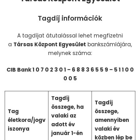
Tagdíj információk
A tagdíjat átutalással lehet megfizetni
a
Társas Központ Egyesület
bankszámlájára,
melynek száma:
CIB Bank 1 0 7 0 2 3 0 1 – 6 8 8 3 6 5 5 9 – 5 1 1 0 0
0 0 5
Tagdíj
Tagdíj
összege, ha
Tag
összege,
valaki az
életkora/jogv
amennyiben
adott év
iszonya
valaki év
január 1-én
közben lép be