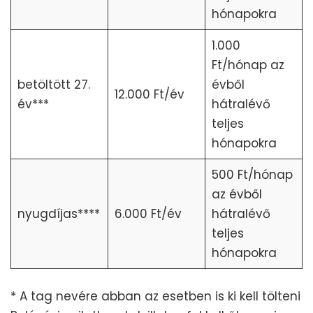
hónapokra
1.000
Ft/hónap az
betöltött 27.
évből
12.000 Ft/év
év***
hátralévő
teljes
hónapokra
500 Ft/hónap
az évből
nyugdíjas****
6.000 Ft/év
hátralévő
teljes
hónapokra
* A tag nevére abban az esetben is ki kell tölteni