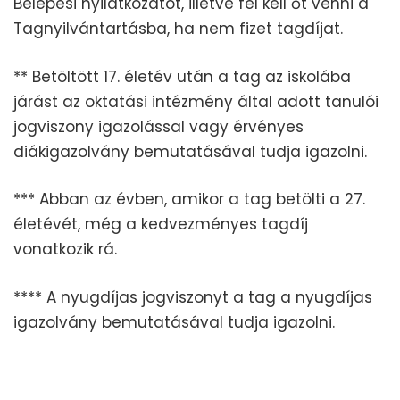
Belépési nyilatkozatot, illetve fel kell őt venni a
Tagnyilvántartásba, ha nem fizet tagdíjat.
** Betöltött 17. életév után a tag az iskolába
járást az oktatási intézmény által adott tanulói
jogviszony igazolással vagy érvényes
diákigazolvány bemutatásával tudja igazolni.
*** Abban az évben, amikor a tag betölti a 27.
életévét, még a kedvezményes tagdíj
vonatkozik rá.
**** A nyugdíjas jogviszonyt a tag a nyugdíjas
igazolvány bemutatásával tudja igazolni.