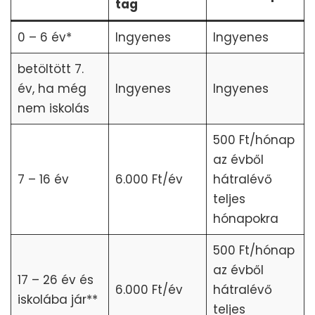
tag
0 – 6 év*
Ingyenes
Ingyenes
betöltött 7.
év, ha még
Ingyenes
Ingyenes
nem iskolás
500 Ft/hónap
az évből
7 – 16 év
6.000 Ft/év
hátralévő
teljes
hónapokra
500 Ft/hónap
az évből
17 – 26 év és
6.000 Ft/év
hátralévő
iskolába jár**
teljes