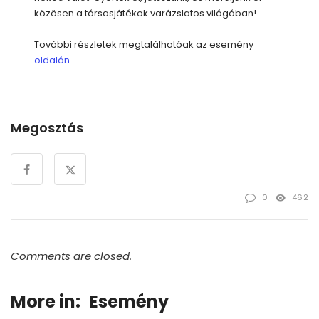
közösen a társasjátékok varázslatos világában!
További részletek megtalálhatóak az esemény
oldalán
.
Megosztás
0
462
Comments are closed.
More in:
Esemény