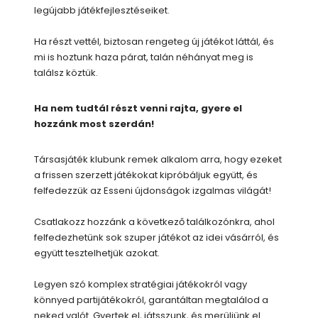
legújabb játékfejlesztéseiket.
Ha részt vettél, biztosan rengeteg új játékot láttál, és
mi is hoztunk haza párat, talán néhányat meg is
találsz köztük.
Ha nem tudtál részt venni rajta, gyere el
hozzánk most szerdán!
Társasjáték klubunk remek alkalom arra, hogy ezeket
a frissen szerzett játékokat kipróbáljuk együtt, és
felfedezzük az Esseni újdonságok izgalmas világát!
Csatlakozz hozzánk a következő találkozónkra, ahol
felfedezhetünk sok szuper játékot az idei vásárról, és
együtt tesztelhetjük azokat.
Legyen szó komplex stratégiai játékokról vagy
könnyed partijátékokról, garantáltan megtalálod a
neked valót. Gyertek el, játsszunk, és merüljünk el