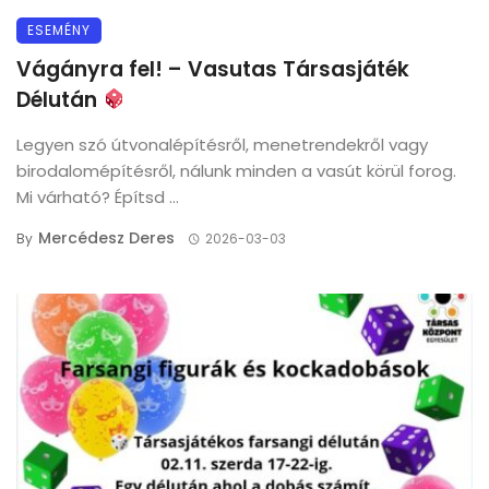
ESEMÉNY
Vágányra fel! – Vasutas Társasjáték
Délután
Legyen szó útvonalépítésről, menetrendekről vagy
birodalomépítésről, nálunk minden a vasút körül forog.
Mi várható? Építsd ...
Mercédesz Deres
By
2026-03-03