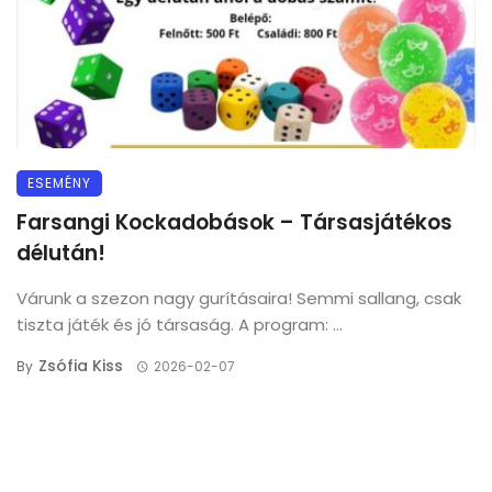
ESEMÉNY
Farsangi Kockadobások – Társasjátékos
délután!
Várunk a szezon nagy gurításaira! Semmi sallang, csak
tiszta játék és jó társaság. A program: ...
Zsófia Kiss
By
2026-02-07